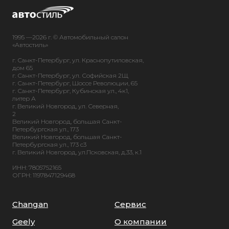
1995 —2026 г. © Автомобильный салон
«Автостиль»
г. Санкт-Петербург, ул. Краснопутиловская,
дом 65
г. Санкт-Петербург, ул. Софийская 2Щ
г. Санкт-Петербург, Шоссе Революции, 65
г. Санкт-Петербург, Кубинская ул., 4к1,
литер А
г. Великий Новгород, ул. Северная,
2
Великий Новгород, большая Санкт-
Петербургская ул., 173
Великий Новгород, большая Санкт-
Петербургская ул., 173 с3
г. Великий Новгород, ул.Псковская, д.33, к.1
ИНН: 7805752165
ОГРН: 1197847129468
Changan
Сервис
Geely
О компании