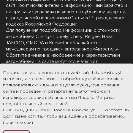
сайт носит исключительно информационный характер и
ни при каких условиях не является публичной офертой,
определяемой положениями Статьи 437 Гражданского
кодекса Российской Федерации.
Для получения подробной информации о стоимости
автомобилей Changan, Geely, Chery, Belgee, Haval,
JAECOO, OMODA и Knewstar обращайтесь к
менеджерам по продажам автосалонов «Автостиль».
Обратите внимание: изображение и характеристики
автомобилей на сайте могут отличаться от
фактического изображения и характеристик
Продолжая использовать этот web-сайт https://avtostyl-
автомобилей.
vn.ru/, вы даете согласие на обработку файлов cookie и
Для получения информации о приобретении
пользовательских данных в целях функционирования
автомобилей в кредит, страховании, техническом
сайта и проведения ретаргетинга. Этот web-сайт
обслуживании и ремонте автомобилей, запасных
использует сервис веб-аналитики Яндекс Метрика,
частях, дополнительном оборудовании, аксессуарах
предоставляемый компанией
также обращайтесь в сервисные центры и автосалоны
ООО «ЯНДЕКС», 119021, Россия, Москва, ул. Л. Толстого, 16
«Автостиль».
Если вы не хотите, чтобы ваши данные обрабатывались,
покиньте сайт
Правила пользования сайтом
Согласие на обработку персональных данных