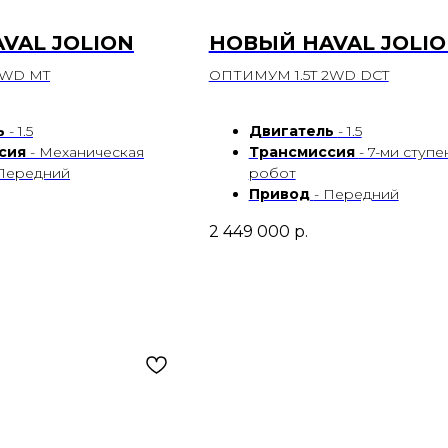
VAL JOLION
НОВЫЙ HAVAL JOLI
2WD MT
ОПТИМУМ 1.5T 2WD DCT
ь
- 1.5
Двигатель
- 1.5
сия
- Механическая
Трансмиссия
- 7-ми ступ
 Передний
робот
Привод
- Передний
2 449 000
р.