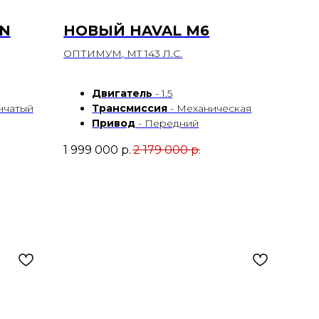
ON
НОВЫЙ HAVAL М6
ОПТИМУМ, MT 143 Л.С.
Двигатель
- 1.5
енчатый
Трансмиссия
- Механическая
Привод
- Передний
1 999 000
р.
2 179 000
р.