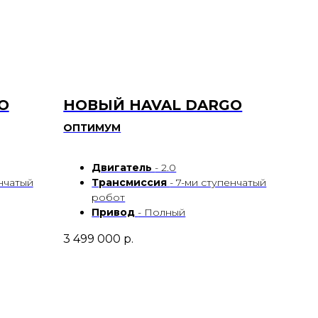
O
НОВЫЙ HAVAL DARGO
ОПТИМУМ
Двигатель
- 2.0
енчатый
Трансмиссия
- 7-ми ступенчатый
робот
Привод
- Полный
3 499 000
р.