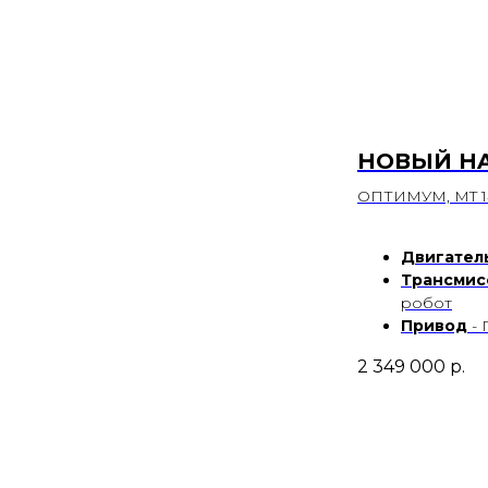
НОВЫЙ HA
ОПТИМУМ, MT 14
Двигател
Трансмис
робот
Привод
-
2 349 000
р.