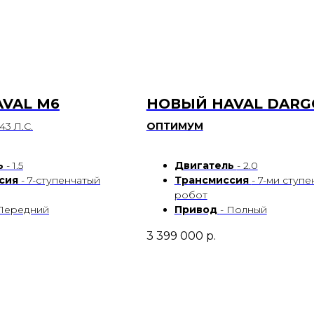
VAL М6
НОВЫЙ HAVAL DARG
3 Л.С.
ОПТИМУМ
ь
- 1.5
Двигатель
- 2.0
сия
- 7-ступенчатый
Трансмиссия
- 7-ми ступ
робот
 Передний
Привод
- Полный
3 399 000
р.