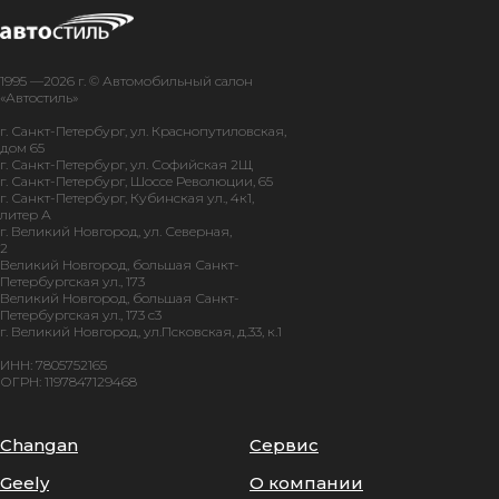
1995 —2026 г. © Автомобильный салон
«Автостиль»
г. Санкт-Петербург, ул. Краснопутиловская,
дом 65
г. Санкт-Петербург, ул. Софийская 2Щ
г. Санкт-Петербург, Шоссе Революции, 65
г. Санкт-Петербург, Кубинская ул., 4к1,
литер А
г. Великий Новгород, ул. Северная,
2
Великий Новгород, большая Санкт-
Петербургская ул., 173
Великий Новгород, большая Санкт-
Петербургская ул., 173 с3
г. Великий Новгород, ул.Псковская, д.33, к.1
ИНН: 7805752165
ОГРН: 1197847129468
Changan
Сервис
Geely
О компании