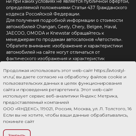
ни при каких условиях не является публичной офертой,
определяемой положениями Статьи 437 Гражданского
кодекса Российской Федерации.
Для получения подробной информации о стоимости
автомобилей Changan, Geely, Chery, Belgee, Haval,
JAECOO, OMODA и Knewstar обращайтесь к
менеджерам по продажам автосалонов «Автостиль».
Обратите внимание: изображение и характеристики
автомобилей на сайте могут отличаться от
фактического изображения и характеристик
автомобилей.
Продолжая использовать этот web-сайт https://avtostyl-
Для получения информации о приобретении
vn.ru/, вы даете согласие на обработку файлов cookie и
автомобилей в кредит, страховании, техническом
пользовательских данных в целях функционирования
обслуживании и ремонте автомобилей, запасных
сайта и проведения ретаргетинга. Этот web-сайт
частях, дополнительном оборудовании, аксессуарах
использует сервис веб-аналитики Яндекс Метрика,
также обращайтесь в сервисные центры и автосалоны
предоставляемый компанией
«Автостиль».
ООО «ЯНДЕКС», 119021, Россия, Москва, ул. Л. Толстого, 16
Если вы не хотите, чтобы ваши данные обрабатывались,
Правила пользования сайтом
покиньте сайт
Согласие на обработку персональных данных
Политика конфиденциальности
Соглашение об использовании cookie-файлов
Закрыть